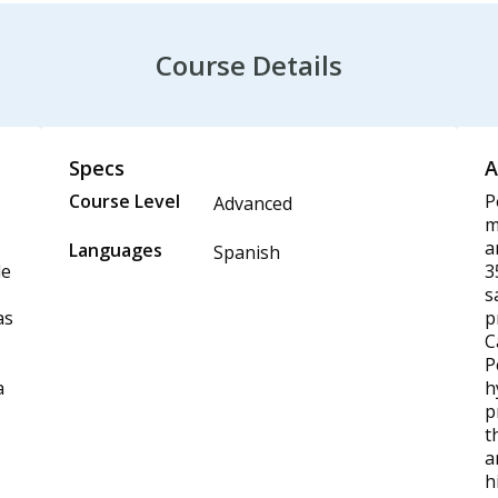
Course Details
Specs
A
Course Level
P
Advanced
m
a
Languages
Spanish
de
3
s
as
p
C
P
a
h
p
t
a
h