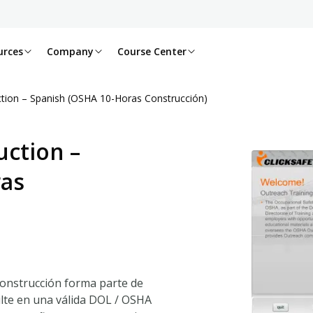
urces
Company
Course Center
tion – Spanish (OSHA 10-Horas Construcción)
ction –
ras
Construcción forma parte de
lte en una válida DOL / OSHA